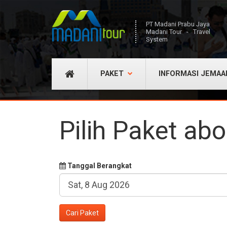
PT Madani Prabu Jaya
Madani Tour - Travel
System
PAKET
INFORMASI JEMAA
Pilih Paket ab
Tanggal Berangkat
Cari Paket